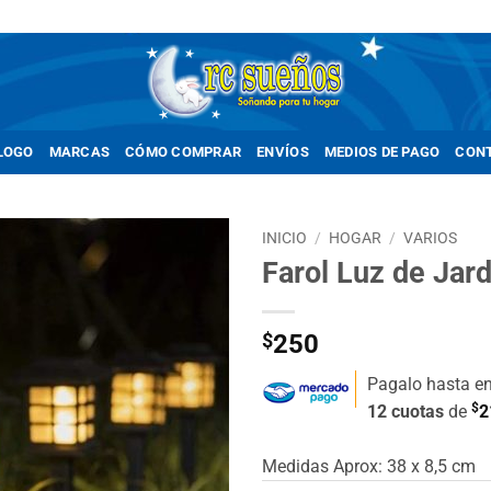
LOGO
MARCAS
CÓMO COMPRAR
ENVÍOS
MEDIOS DE PAGO
CON
INICIO
/
HOGAR
/
VARIOS
Farol Luz de Jard
Añadir
a la
lista de
$
250
deseos
Pagalo hasta e
$
12 cuotas
de
2
Medidas Aprox: 38 x 8,5 cm