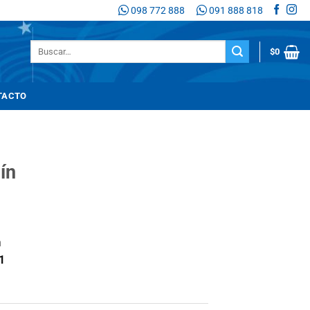
098 772 888
091 888 818
Buscar
$
0
por:
TACTO
ín
n
1