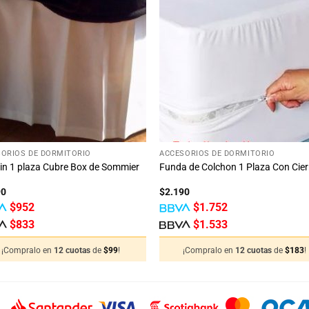
Añadir
Aña
a la
a 
lista
lis
de
d
deseos
des
+
ORIOS DE DORMITORIO
ACCESORIOS DE DORMITORIO
rin 1 plaza Cubre Box de Sommier
Funda de Colchon 1 Plaza Con Cier
90
$
2.190
$
952
$
1.752
$
833
$
1.533
¡Compralo en
12 cuotas
de
$
99
!
¡Compralo en
12 cuotas
de
$
183
!