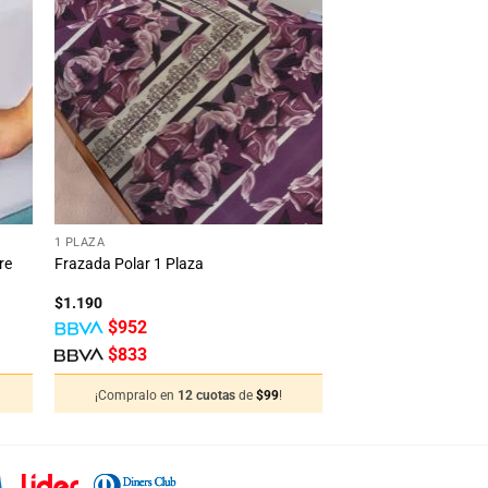
dir
Añadir
la
a la
ta
lista
e
de
eos
deseos
+
1 PLAZA
re
Frazada Polar 1 Plaza
$
1.190
$
952
$
833
¡Compralo en
12 cuotas
de
$
99
!