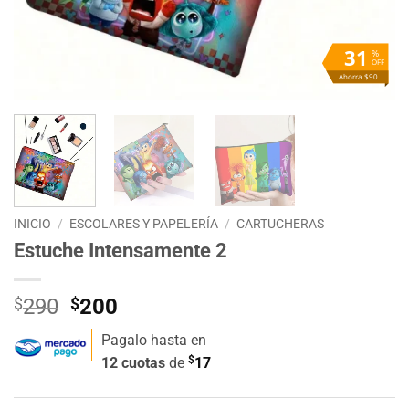
31
%
OFF
Ahorra $90
INICIO
/
ESCOLARES Y PAPELERÍA
/
CARTUCHERAS
Estuche Intensamente 2
El
El
$
290
$
200
precio
precio
Pagalo hasta en
original
actual
$
12 cuotas
de
17
era:
es:
$290.
$200.