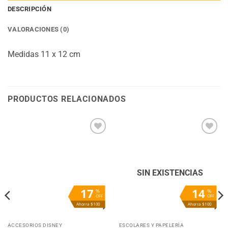
DESCRIPCIÓN
VALORACIONES (0)
Medidas 11 x 12 cm
PRODUCTOS RELACIONADOS
Añadir
Añadir
a la
a la
lista
lista
de
de
deseos
deseos
SIN EXISTENCIAS
17
14
%
%
OFF
OFF
Ahorra $100
Ahorra $100
ACCESORIOS DISNEY
ESCOLARES Y PAPELERÍA