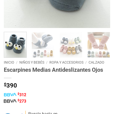
INICIO
/
NIÑOS Y BEBÉS
/
ROPA Y ACCESORIOS
/
CALZADO
Escarpines Medias Antideslizantes Ojos
$
390
$
312
$
273
Pagalo hasta en