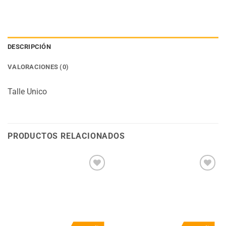
DESCRIPCIÓN
VALORACIONES (0)
Talle Unico
PRODUCTOS RELACIONADOS
Añadir
Añadir
a la
a la
lista
lista
de
de
deseos
deseos