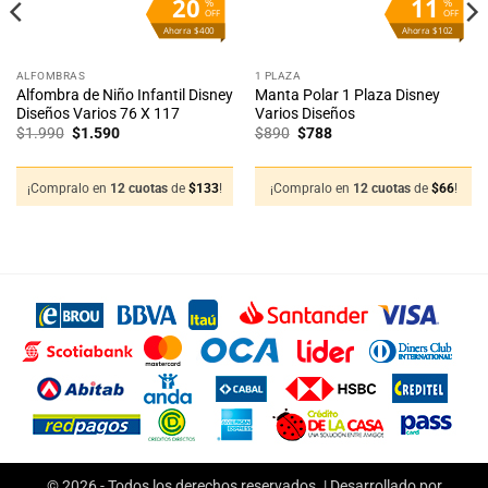
20
11
%
%
OFF
OFF
Ahorra $400
Ahorra $102
ALFOMBRAS
1 PLAZA
Alfombra de Niño Infantil Disney
Manta Polar 1 Plaza Disney
Diseños Varios 76 X 117
Varios Diseños
El
El
El
El
$
1.990
$
1.590
$
890
$
788
precio
precio
precio
precio
original
actual
original
actual
era:
es:
era:
es:
$1.990.
$1.590.
$890.
$788.
¡Compralo en
12 cuotas
de
$
133
!
¡Compralo en
12 cuotas
de
$
66
!
© 2026 - Todos los derechos reservados. | Desarrollado por