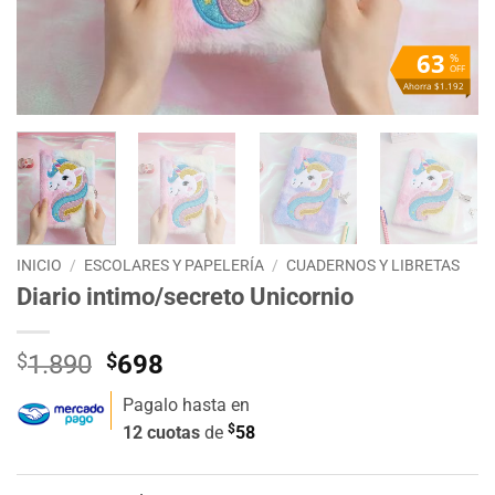
63
%
OFF
Ahorra $1.192
INICIO
/
ESCOLARES Y PAPELERÍA
/
CUADERNOS Y LIBRETAS
Diario intimo/secreto Unicornio
El
El
$
1.890
$
698
precio
precio
Pagalo hasta en
original
actual
$
12 cuotas
de
58
era:
es:
$1.890.
$698.