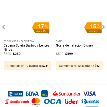
Añadir
Añadir
a la
a la
lista
lista
de
de
deseos
deseos
17
15
%
%
OFF
OFF
Ahorra $50
Ahorra $91
ESCOLARES Y PAPELERÍA
BAÑO
Cadena Sujeta Barbijo / Lentes
Gorra de natacion Disney
Niños
El
El
El
El
$
300
$
250
$
590
$
499
precio
precio
precio
precio
original
actual
original
actual
era:
es:
era:
es:
$300.
$250.
$590.
$499.
¡Compralo en
12 cuotas
de
$
21
!
¡Compralo en
12 cuotas
de
$
42
!