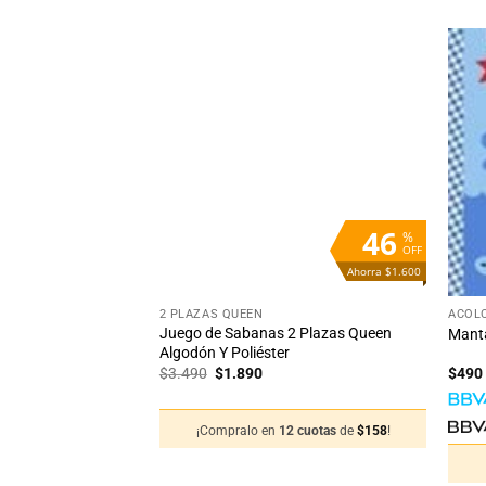
Añadir
Añadir
a la
a la
lista
lista
de
de
deseos
deseos
6
46
%
%
OFF
OFF
Ahorra $92
Ahorra $1.600
+
+
2 PLAZAS QUEEN
ACOL
Juego de Sabanas 2 Plazas Queen
ama 2 Plazas
Manta
Algodón Y Poliéster
El
El
$
3.490
$
1.890
$
490
cio
precio
precio
ual
original
actual
era:
es:
2 cuotas
de
$
125
!
¡Compralo en
12 cuotas
de
$
158
!
498.
$3.490.
$1.890.