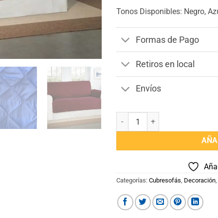
Tonos Disponibles: Negro, Azu
Formas de Pago
Retiros en local
Envíos
Cubre Sofá 3 Cuerpos cantidad
AÑA
Añad
Categorías:
Cubresofás
,
Decoración