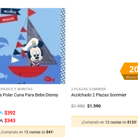
Añadir
Aña
a la
a 
lista
lis
de
d
deseos
des
2
Ahorra 
+
CHADOS Y MANTAS
2 PLAZAS SOMMIER
 Polar Cuna Para Bebe Disney
Acolchado 2 Plazas Sommier
El
El
$
1.990
$
1.590
precio
precio
$
392
original
actual
era:
es:
$
343
¡Compralo en
12 cuotas
de
$
133
!
$1.990.
$1.590.
¡Compralo en
12 cuotas
de
$
41
!