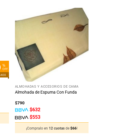
dir
Añadir
la
a la
ta
lista
e
de
eos
deseos
0
%
OFF
$400
+
ALMOHADAS Y ACCESORIOS DE CAMA
Almohada de Espuma Con Funda
$
790
$
632
$
553
¡Compralo en
12 cuotas
de
$
66
!