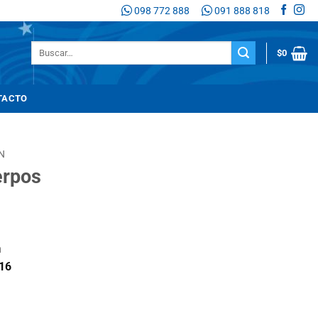
098 772 888
091 888 818
Buscar
$
0
por:
TACTO
N
erpos
n
16