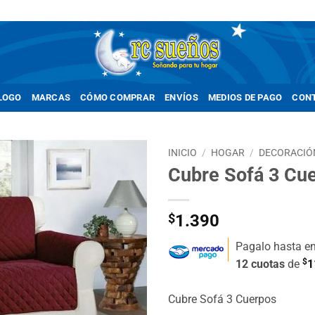
LOGO
MARCAS
CÓMO COMPRAR
ENVÍOS
MEDIOS DE PAGO
CON
INICIO
/
HOGAR
/
DECORACIÓ
Cubre Sofá 3 Cu
Añadir
a la
lista de
$
1.390
deseos
Pagalo hasta e
$
12 cuotas
de
1
Cubre Sofá 3 Cuerpos