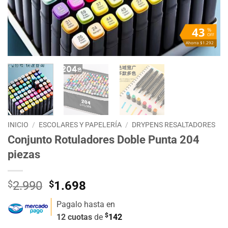
43
%
OFF
Ahorra $1.292
INICIO
/
ESCOLARES Y PAPELERÍA
/
DRYPENS RESALTADORES
Conjunto Rotuladores Doble Punta 204
piezas
El
El
$
2.990
$
1.698
precio
precio
Pagalo hasta en
original
actual
$
12 cuotas
de
142
era:
es: