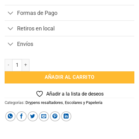
$2.990.
$1.698.
Formas de Pago
Retiros en local
Envíos
Conjunto Rotuladores Doble Punta 204 piezas cantidad
AÑADIR AL CARRITO
Añadir a la lista de deseos
Categorías:
Drypens resaltadores
,
Escolares y Papelería