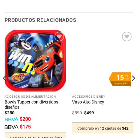
PRODUCTOS RELACIONADOS
Añadir
Añadir
a la
a la
lista
lista
de
de
deseos
deseos
15
%
OFF
Ahorra $91
ACCESORIOS DE ALIMENTACIÓN
ACCESORIOS DISNEY
Bowls Tupper con divertidos
Vaso Alto Disney
diseños
El
El
$
250
$
590
$
499
precio
precio
$
200
original
actual
era:
es:
$
175
$590.
$499.
¡Compralo en
12 cuotas
de
$
42
!