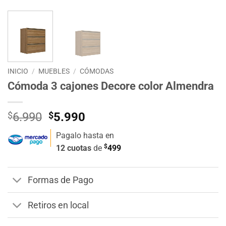
INICIO
/
MUEBLES
/
CÓMODAS
Cómoda 3 cajones Decore color Almendra
El
El
$
6.990
$
5.990
precio
precio
Pagalo hasta en
original
actual
$
12 cuotas
de
499
era:
es:
$6.990.
$5.990.
Formas de Pago
Retiros en local