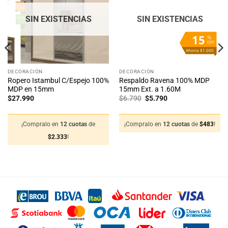
lista
lista
de
de
deseos
deseos
SIN EXISTENCIAS
SIN EXISTENCIAS
15
%
OFF
Ahorra $1.000
DECORACIÓN
DECORACIÓN
Ropero Istambul C/Espejo 100%
Respaldo Ravena 100% MDP
MDP en 15mm
15mm Ext. a 1.60M
El
El
$
27.990
$
6.790
$
5.790
precio
precio
original
actual
era:
es:
$6.790.
$5.790.
¡Compralo en
12 cuotas
de
¡Compralo en
12 cuotas
de
$
483
!
$
2.333
!