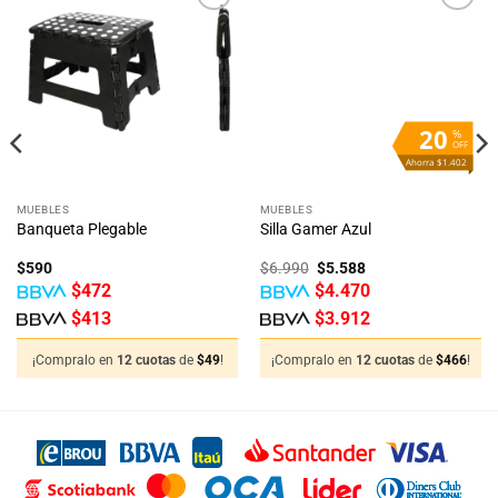
20
%
OFF
Ahorra $1.402
MUEBLES
MUEBLES
Banqueta Plegable
Silla Gamer Azul
El
El
$
590
$
6.990
$
5.588
precio
precio
$
472
$
4.470
original
actual
era:
es:
$
413
$
3.912
$6.990.
$5.588.
¡Compralo en
12 cuotas
de
$
49
!
¡Compralo en
12 cuotas
de
$
466
!