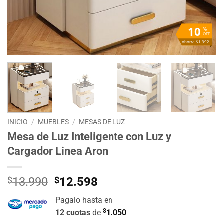
10
%
OFF
Ahorra $1.392
INICIO
/
MUEBLES
/
MESAS DE LUZ
Mesa de Luz Inteligente con Luz y
Cargador Linea Aron
El
El
$
13.990
$
12.598
precio
precio
Pagalo hasta en
original
actual
$
12 cuotas
de
1.050
era:
es: