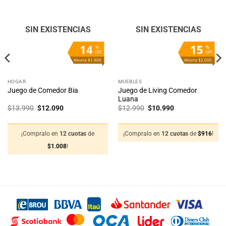
a la
a la
lista
lista
de
de
deseos
deseos
SIN EXISTENCIAS
SIN EXISTENCIAS
14
15
%
%
OFF
OFF
Ahorra $1.900
Ahorra $2.000
HOGAR
MUEBLES
Juego de Living Comedor
Juego de Comedor Bia
Luana
El
El
El
El
$
13.990
$
12.090
$
12.990
$
10.990
precio
precio
precio
precio
original
actual
original
actual
era:
es:
era:
es:
$13.990.
$12.090.
$12.990.
$10.990.
¡Compralo en
12 cuotas
de
¡Compralo en
12 cuotas
de
$
916
!
$
1.008
!