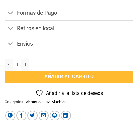
$13.990.
$12.598.
Formas de Pago
Retiros en local
Envíos
Mesa de Luz Inteligente con Luz y Cargador Linea Aron cantidad
AÑADIR AL CARRITO
Añadir a la lista de deseos
Categorías:
Mesas de Luz
,
Muebles