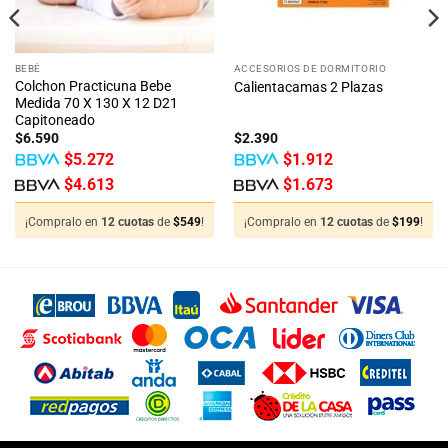
BEBÉ
ACCESORIOS DE DORMITORIO
Colchon Practicuna Bebe
Calientacamas 2 Plazas
Medida 70 X 130 X 12 D21
Capitoneado
$
6.590
$
2.390
$
5.272
$
1.912
$
4.613
$
1.673
¡Compralo en
12 cuotas
de
$
549
!
¡Compralo en
12 cuotas
de
$
199
!