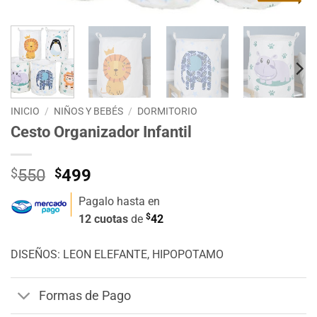
INICIO
/
NIÑOS Y BEBÉS
/
DORMITORIO
Cesto Organizador Infantil
El
El
$
550
$
499
precio
precio
Pagalo hasta en
original
actual
$
12 cuotas
de
42
era:
es:
$550.
$499.
DISEÑOS: LEON ELEFANTE, HIPOPOTAMO
Formas de Pago