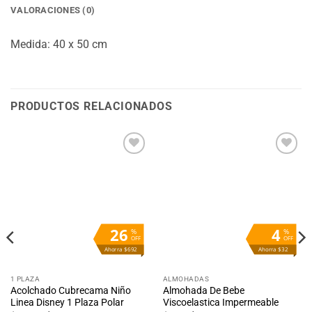
VALORACIONES (0)
Medida: 40 x 50 cm
PRODUCTOS RELACIONADOS
Añadir
Añadir
a la
a la
lista
lista
de
de
deseos
deseos
26
4
%
%
OFF
OFF
Ahorra $692
Ahorra $32
1 PLAZA
ALMOHADAS
Acolchado Cubrecama Niño
Almohada De Bebe
Linea Disney 1 Plaza Polar
Viscoelastica Impermeable