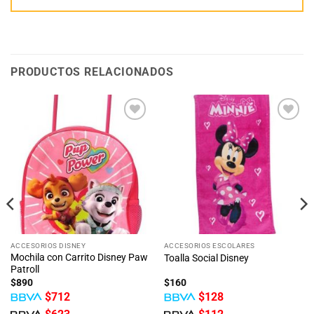
PRODUCTOS RELACIONADOS
Añadir
Añadir
a la
a la
lista
lista
de
de
deseos
deseos
ACCESORIOS DISNEY
ACCESORIOS ESCOLARES
Mochila con Carrito Disney Paw
Toalla Social Disney
Patroll
$
890
$
160
$
712
$
128