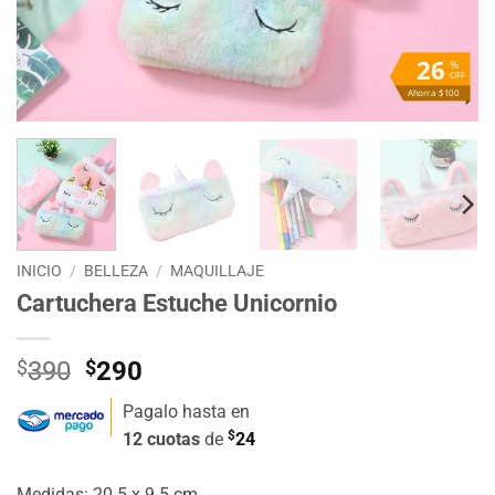
26
%
OFF
Ahorra $100
INICIO
/
BELLEZA
/
MAQUILLAJE
Cartuchera Estuche Unicornio
El
El
$
390
$
290
precio
precio
Pagalo hasta en
original
actual
$
12 cuotas
de
24
era:
es:
$390.
$290.
Medidas: 20.5 x 9.5 cm