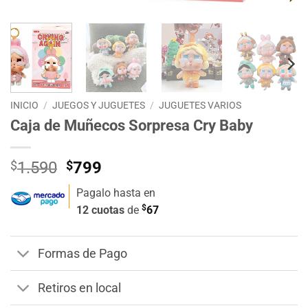
INICIO
/
JUEGOS Y JUGUETES
/
JUGUETES VARIOS
Caja de Muñecos Sorpresa Cry Baby
El
El
$
1.590
$
799
precio
precio
Pagalo hasta en
original
actual
$
12 cuotas
de
67
era:
es:
$1.590.
$799.
Formas de Pago
Retiros en local