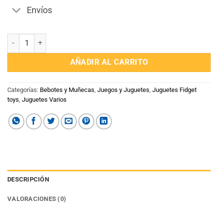
Envíos
Caja de Muñecos Sorpresa Cry Baby cantidad
AÑADIR AL CARRITO
Categorías:
Bebotes y Muñecas
,
Juegos y Juguetes
,
Juguetes Fidget
toys
,
Juguetes Varios
DESCRIPCIÓN
VALORACIONES (0)