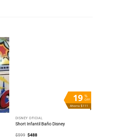
dir
Añadir
la
a la
ta
lista
e
de
eos
deseos
19
%
OFF
Ahorra $111
+
DISNEY OFICIAL
Short Infantil Baño Disney
El
El
$
599
$
488