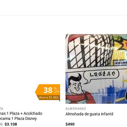
Añadir
Aña
a la
a 
lista
lis
de
d
deseos
des
38
%
OFF
Ahorra $1.882
+
ZA
ALMOHADAS
as 1 Plaza + Acolchado
Almohada de guata infantil
cama 1 Plaza Disney
El
El
90
$
3.108
$
490