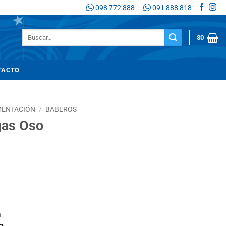
098 772 888
091 888 818
Buscar
$
0
por:
TACTO
MENTACIÓN
/
BABEROS
gas Oso
n