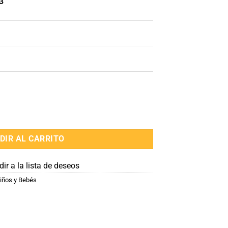
3
d
DIR AL CARRITO
ir a la lista de deseos
iños y Bebés