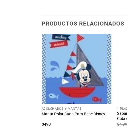
PRODUCTOS RELACIONADOS
Añadir
Añadir
a la
a la
lista
lista
de
de
deseos
deseos
13
%
OFF
Ahorra $102
+
+
ACOLCHADOS Y MANTAS
1 PLA
Saban
mita Bebe Disney
Manta Polar Cuna Para Bebe Disney
Cubre
$
490
$
4.9