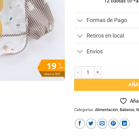
12 cuotas
de
3
Formas de Pago
Retiros en local
Envíos
19
%
OFF
Babero con Mangas Oso cantida
Ahorra $91
AÑA
Añad
Categorías:
Alimentación
,
Baberos
,
N