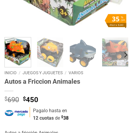
35
%
OFF
Ahorra $240
INICIO
/
JUEGOS Y JUGUETES
/
VARIOS
Autos a Friccion Animales
El
El
$
690
$
450
precio
precio
Pagalo hasta en
original
actual
$
12 cuotas
de
38
era:
es:
$690.
$450.
Autos a fricción Animales