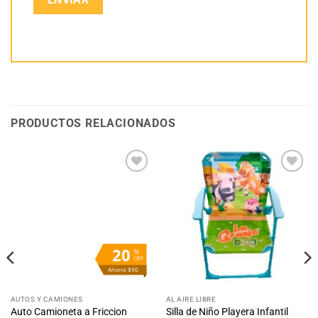
PRODUCTOS RELACIONADOS
Añadir
Añadir
a la
a la
lista
lista
de
de
deseos
deseos
20
%
OFF
Ahorra $90
AUTOS Y CAMIONES
AL AIRE LIBRE
Auto Camioneta a Friccion
Silla de Niño Playera Infantil