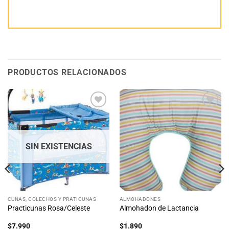
PRODUCTOS RELACIONADOS
Añadir
Añadir
a la
a la
lista
lista
de
de
deseos
deseos
SIN EXISTENCIAS
CUNAS, COLECHOS Y PRATICUNAS
ALMOHADONES
Practicunas Rosa/Celeste
Almohadon de Lactancia
$
7.990
$
1.890