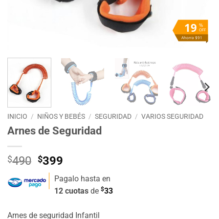
19
%
OFF
Ahorra $91
INICIO
/
NIÑOS Y BEBÉS
/
SEGURIDAD
/
VARIOS SEGURIDAD
Arnes de Seguridad
El
El
$
490
$
399
precio
precio
Pagalo hasta en
original
actual
$
12 cuotas
de
33
era:
es:
$490.
$399.
Arnes de seguridad Infantil