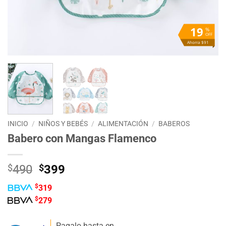
19
%
OFF
Ahorra $91
INICIO
/
NIÑOS Y BEBÉS
/
ALIMENTACIÓN
/
BABEROS
Babero con Mangas Flamenco
El
El
$
490
$
399
precio
precio
$
319
original
actual
$
279
era:
es:
$490.
$399.
Pagalo hasta en