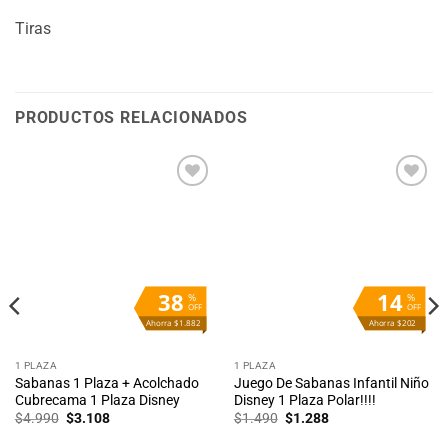
Tiras
PRODUCTOS RELACIONADOS
38
14
%
%
OFF
OFF
Ahorra $1.882
Ahorra $202
1 PLAZA
1 PLAZA
Sabanas 1 Plaza + Acolchado
Juego De Sabanas Infantil Niño
Cubrecama 1 Plaza Disney
Disney 1 Plaza Polar!!!!
El
El
El
El
$
4.990
$
3.108
$
1.490
$
1.288
precio
precio
precio
precio
original
actual
original
actual