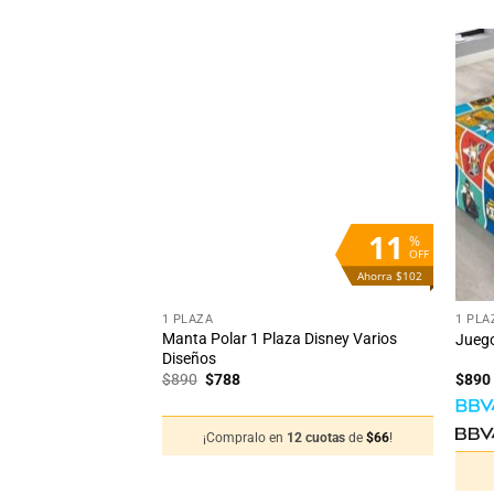
Añadir
Añadir
a la
a la
lista
lista
de
de
deseos
deseos
26
11
%
%
OFF
OFF
Ahorra $692
Ahorra $102
+
+
1 PLAZA
1 PLA
ma Niño Linea
Manta Polar 1 Plaza Disney Varios
Juego
ar
Diseños
El
El
$
890
$
788
$
890
cio
precio
precio
ual
original
actual
era:
es:
2 cuotas
de
$
167
!
¡Compralo en
12 cuotas
de
$
66
!
998.
$890.
$788.