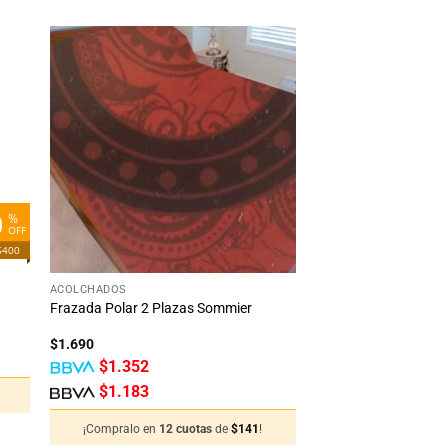
dir
Añadir
la
a la
ta
lista
e
de
eos
deseos
0
%
OFF
$400
+
ACOLCHADOS
Frazada Polar 2 Plazas Sommier
$
1.690
$
1.352
$
1.183
¡Compralo en
12 cuotas
de
$
141
!