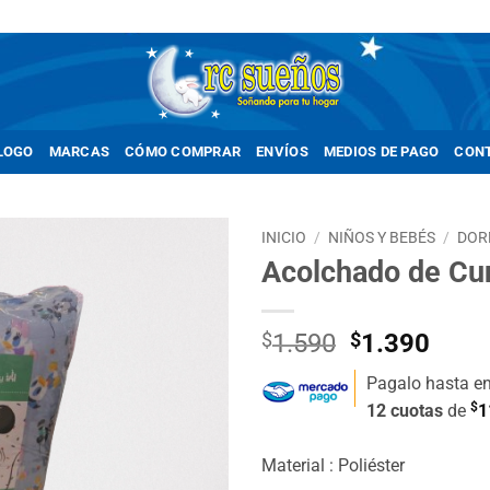
LOGO
MARCAS
CÓMO COMPRAR
ENVÍOS
MEDIOS DE PAGO
CON
INICIO
/
NIÑOS Y BEBÉS
/
DOR
Acolchado de Cu
Añadir
a la
lista de
El
El
$
1.590
$
1.390
deseos
precio
prec
Pagalo hasta e
original
actua
$
12 cuotas
de
1
era:
es:
$1.590.
$1.3
Material : Poliéster