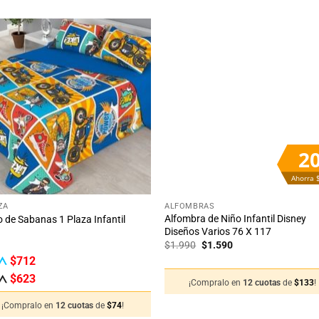
Añadir
Aña
a la
a 
lista
lis
de
d
deseos
des
2
Ahorra 
+
ZA
ALFOMBRAS
Alfombra de Niño Infantil Disney
 de Sabanas 1 Plaza Infantil
Diseños Varios 76 X 117
El
El
$
1.990
$
1.590
precio
precio
$
712
original
actual
era:
es:
$
623
¡Compralo en
12 cuotas
de
$
133
!
$1.990.
$1.590.
¡Compralo en
12 cuotas
de
$
74
!