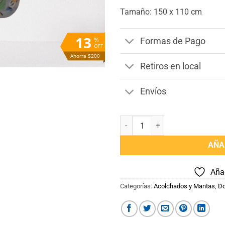
Tamaño: 150 x 110 cm
13
%
Formas de Pago
OFF
Ahorra $200
Retiros en local
Envíos
Acolchado de Cuna Disney canti
AÑA
Añad
Categorías:
Acolchados y Mantas
,
Do