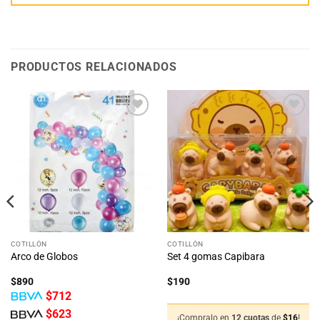
PRODUCTOS RELACIONADOS
Añadir
Añadir
a la
a la
lista
lista
de
de
deseos
deseos
COTILLÓN
COTILLÓN
Arco de Globos
Set 4 gomas Capibara
$
890
$
190
$
712
$
623
¡Compralo en
12 cuotas
de
$
16
!