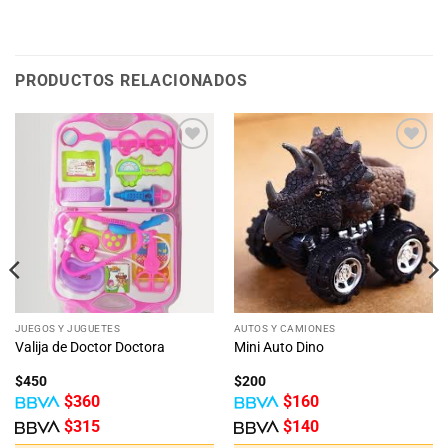
PRODUCTOS RELACIONADOS
Añadir
Añadir
a la
a la
lista
lista
de
de
deseos
deseos
JUEGOS Y JUGUETES
AUTOS Y CAMIONES
Valija de Doctor Doctora
Mini Auto Dino
$
450
$
200
$
360
$
160
$
315
$
140