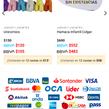
deseos
deseos
SIN EXISTENCIAS
JUEGOS Y JUGUETES
JUEGOS Y JUGUETES
Unicornios
Hamaca Infantil Colgar
$
150
$
690
$
120
$
552
$
105
$
483
¡Compralo en
12 cuotas
de
$
13
!
¡Compralo en
12 cuotas
de
$
58
!