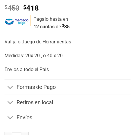
El
El
$
450
$
418
precio
precio
Pagalo hasta en
original
actual
$
12 cuotas
de
35
era:
es:
$450.
$418.
Valija o Juego de Herramientas
Medidas: 20x 20 , o 40 x 20
Envios a todo el Pais
Formas de Pago
Retiros en local
Envíos