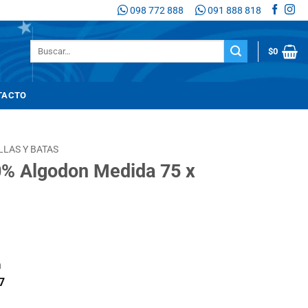
098 772 888
091 888 818
Buscar
$
0
por:
TACTO
LLAS Y BATAS
0% Algodon Medida 75 x
n
7