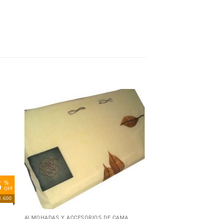
dir
Añadir
la
a la
ta
lista
e
de
eos
deseos
6
%
OFF
1.600
+
ALMOHADAS Y ACCESORIOS DE CAMA