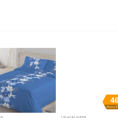
Añadir
Aña
a la
a 
lista
lis
de
d
deseos
des
4
Ahorra $
+
ZA
2 PLAZAS QUEEN