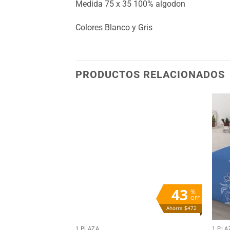
Medida 75 x 35 100% algodon
Colores Blanco y Gris
PRODUCTOS RELACIONADOS
Añadir
Añadir
a la
a la
lista
lista
de
de
deseos
deseos
15
43
%
%
OFF
OFF
Ahorra $300
Ahorra $472
+
+
MITORIO
1 PLAZA
1 PLA