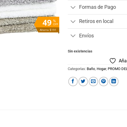
Formas de Pago
49
%
Retiros en local
OFF
Ahorra $191
Envíos
Sin existencias
Añad
Categorías:
Baño
,
Hogar
,
PROMO DE