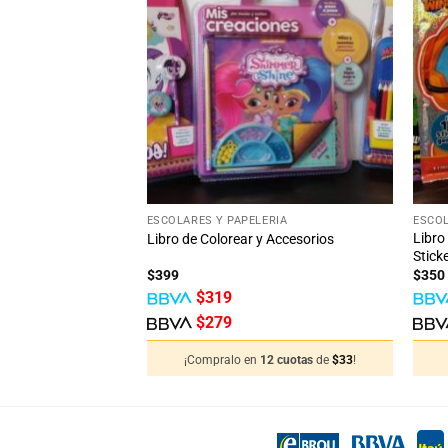
Añadir
Añadir
a la
a la
lista
lista
de
de
deseos
deseos
+
+
ESCOLARES Y PAPELERÍA
ESCOL
Libro
o Disney Paw Patroll
Libro de Colorear y Accesorios
Stick
$
399
$
350
$
319
$
279
12 cuotas
de
$
74
!
¡Compralo en
12 cuotas
de
$
33
!