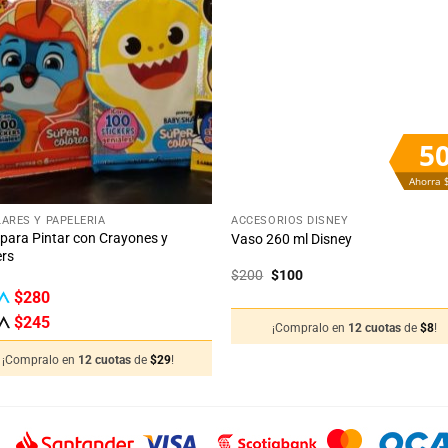
Añadir
Aña
a la
a 
lista
lis
de
d
deseos
des
5
Ahorra 
+
ARES Y PAPELERÍA
ACCESORIOS DISNEY
 para Pintar con Crayones y
Vaso 260 ml Disney
ers
El
El
$
200
$
100
precio
precio
$
280
original
actual
era:
es:
$
245
¡Compralo en
12 cuotas
de
$
8
!
$200.
$100.
¡Compralo en
12 cuotas
de
$
29
!