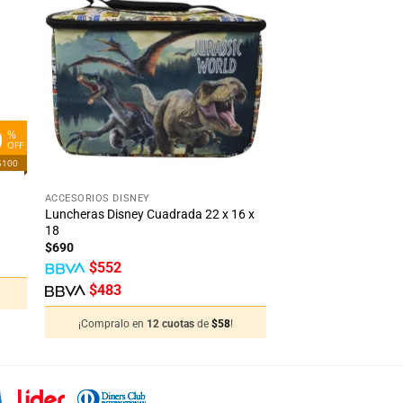
dir
Añadir
la
a la
ta
lista
e
de
eos
deseos
0
%
OFF
$100
+
ACCESORIOS DISNEY
Luncheras Disney Cuadrada 22 x 16 x
18
$
690
$
552
$
483
¡Compralo en
12 cuotas
de
$
58
!