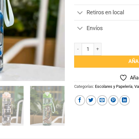
Retiros en local
Envíos
Termos Brainrot cantidad
AÑA
Añad
Categorías:
Escolares y Papelería
,
Va