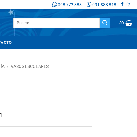
098 772 888
091 888 818
Buscar
$
0
por:
TACTO
ÍA
/
VASOS ESCOLARES
n
1