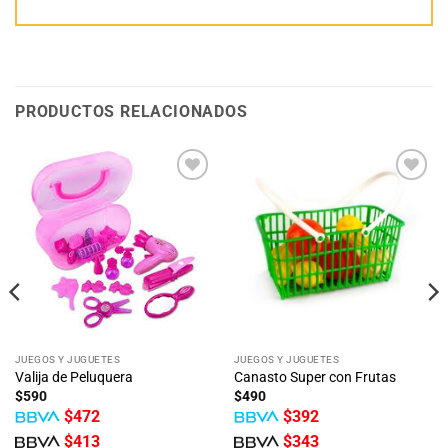
PRODUCTOS RELACIONADOS
Añadir
Añadir
a la
a la
lista
lista
de
de
deseos
deseos
JUEGOS Y JUGUETES
JUEGOS Y JUGUETES
Valija de Peluquera
Canasto Super con Frutas
$
590
$
490
$
472
$
392
$
413
$
343