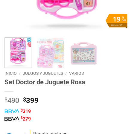
19
%
OFF
Ahorra $91
INICIO
/
JUEGOS Y JUGUETES
/
VARIOS
Set Doctor de Juguete Rosa
El
El
$
490
$
399
precio
precio
$
319
original
actual
$
279
era:
es:
$490.
$399.
Pagalo hasta en