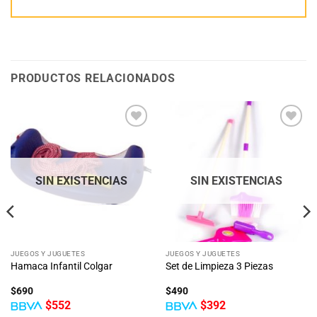
PRODUCTOS RELACIONADOS
Añadir
Añadir
a la
a la
lista
lista
de
de
deseos
deseos
SIN EXISTENCIAS
SIN EXISTENCIAS
JUEGOS Y JUGUETES
JUEGOS Y JUGUETES
Hamaca Infantil Colgar
Set de Limpieza 3 Piezas
$
690
$
490
$
552
$
392