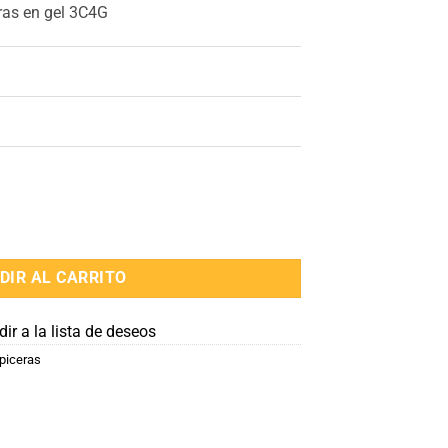
ras en gel 3C4G
 en gel 3C4G cantidad
DIR AL CARRITO
ir a la lista de deseos
piceras