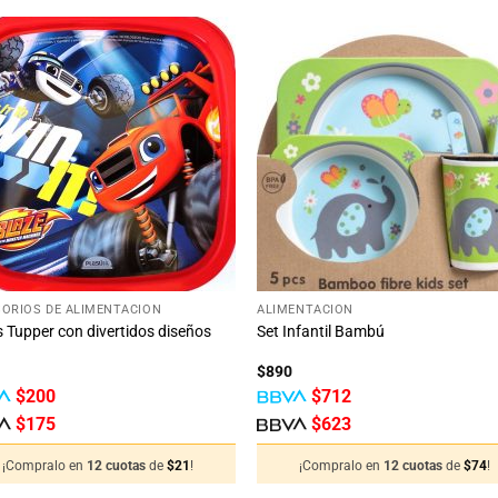
Añadir
Aña
a la
a 
lista
lis
de
d
deseos
des
+
ORIOS DE ALIMENTACIÓN
ALIMENTACIÓN
 Tupper con divertidos diseños
Set Infantil Bambú
$
890
$
200
$
712
$
175
$
623
¡Compralo en
12 cuotas
de
$
21
!
¡Compralo en
12 cuotas
de
$
74
!