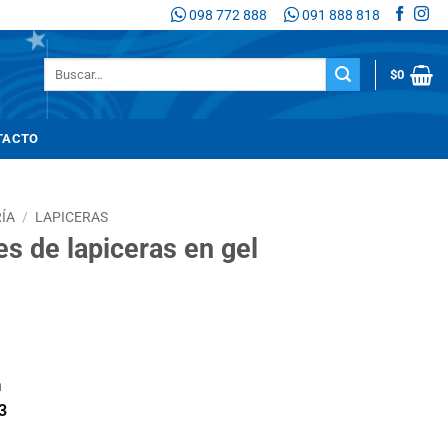
098 772 888
091 888 818
Buscar
$
0
por:
TACTO
ÍA
/
LAPICERAS
s de lapiceras en gel
n
3