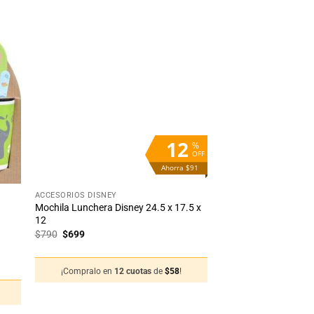
dir
Añadir
la
a la
ta
lista
e
de
eos
deseos
12
%
OFF
Ahorra $91
+
ACCESORIOS DISNEY
Mochila Lunchera Disney 24.5 x 17.5 x
12
El
El
$
790
$
699
precio
precio
original
actual
era:
es:
¡Compralo en
12 cuotas
de
$
58
!
$790.
$699.