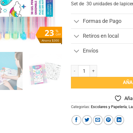
Set de 30 unidades de lapice
Formas de Pago
23
%
OFF
Retiros en local
Ahorra $300
Envíos
Set de 30 unidades de lapiceras
AÑA
Añad
Categorías:
Escolares y Papelería
,
La