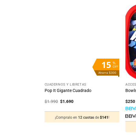
Añadir
Añadir
a la
a la
lista
lista
de
de
deseos
deseos
15
%
OFF
Ahorra $300
+
+
CUADERNOS Y LIBRETAS
ACCES
Pop It Gigante Cuadrado
Bowls
El
El
$
1.990
$
1.690
$
250
precio
precio
original
actual
era:
es:
¡Compralo en
12 cuotas
de
$
141
!
$1.990.
$1.690.
12 cuotas
de
$
66
!