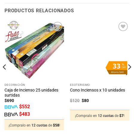
PRODUCTOS RELACIONADOS
Añadir
Añadir
a la
a la
lista
lista
de
de
deseos
deseos
33
%
OFF
Ahorra $40
DECORACIÓN
ESOTERISMO
Caja de Incienso 25 unidades
Cono Inciensos x 10 unidades
surtidas
El
El
$
690
$
120
$
80
precio
precio
$
552
original
actual
era:
es:
$
483
$120.
$80.
¡Compralo en
12 cuotas
de
$
7
!
¡Compralo en
12 cuotas
de
$
58
!