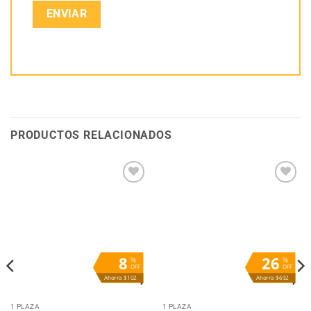
PRODUCTOS RELACIONADOS
Añadir
Añadir
a la
a la
lista
lista
de
de
deseos
deseos
8
26
%
%
OFF
OFF
Ahorra $102
Ahorra $692
1 PLAZA
1 PLAZA