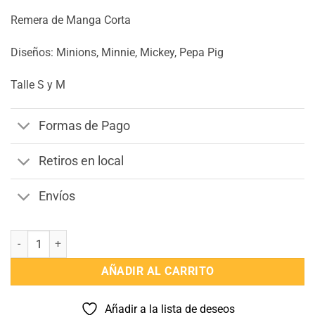
$690.
$499.
Remera de Manga Corta
Diseños: Minions, Minnie, Mickey, Pepa Pig
Talle S y M
Formas de Pago
Retiros en local
Envíos
Remera de Manga Corta Disney Talle S Y M cantidad
AÑADIR AL CARRITO
Añadir a la lista de deseos