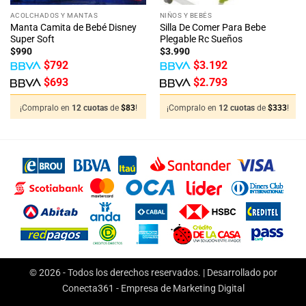
ACOLCHADOS Y MANTAS
NIÑOS Y BEBÉS
Manta Camita de Bebé Disney
Silla De Comer Para Bebe
Super Soft
Plegable Rc Sueños
$
990
$
3.990
$
792
$
3.192
$
693
$
2.793
¡Compralo en
12 cuotas
de
$
83
!
¡Compralo en
12 cuotas
de
$
333
!
© 2026 - Todos los derechos reservados. | Desarrollado por
Conecta361 -
Empresa de Marketing Digital