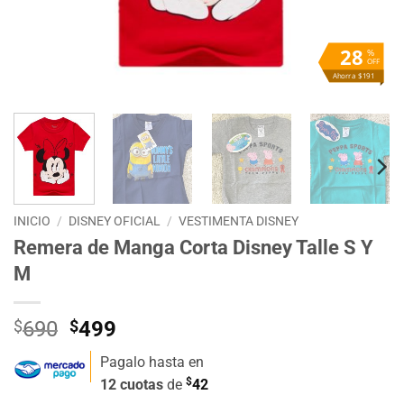
28
%
OFF
Ahorra $191
INICIO
/
DISNEY OFICIAL
/
VESTIMENTA DISNEY
Remera de Manga Corta Disney Talle S Y
M
El
El
$
690
$
499
precio
precio
Pagalo hasta en
original
actual
$
12 cuotas
de
42
era:
es: