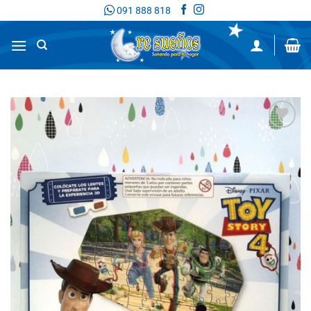
Saltar
091 888 818
al
contenido
Añadir
a la
lista de
deseos