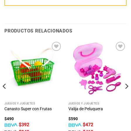
PRODUCTOS RELACIONADOS
Añadir
Añadir
a la
a la
lista
lista
de
de
deseos
deseos
JUEGOS Y JUGUETES
JUEGOS Y JUGUETES
Canasto Super con Frutas
Valija de Peluquera
$
490
$
590
$
392
$
472