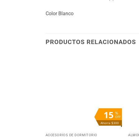
Color Blanco
PRODUCTOS RELACIONADOS
Añadir
Añadir
a la
a la
lista
lista
de
de
deseos
deseos
15
%
OFF
Ahorra $300
+
+
ACCESORIOS DE DORMITORIO
ALMO