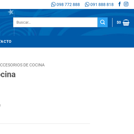
098 772 888
091 888 818
Buscar
$
0
por:
TACTO
CCESORIOS DE COCINA
ocina
n