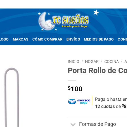
LOGO
MARCAS
CÓMO COMPRAR
ENVÍOS
MEDIOS DE PAGO
CON
INICIO
/
HOGAR
/
COCINA
/
A
Porta Rollo de C
Añadir
a la
lista de
$
100
deseos
Pagalo hasta e
$
12 cuotas
de
8
Formas de Pago