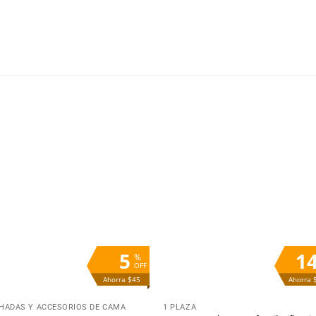
Añadir
Aña
a la
a 
lista
lis
de
d
deseos
des
5
1
%
OFF
Ahorra $45
Ahorra 
+
HADAS Y ACCESORIOS DE CAMA
1 PLAZA