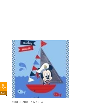
dir
Añadir
la
a la
ta
lista
e
de
eos
deseos
4
%
OFF
$202
+
ACOLCHADOS Y MANTAS