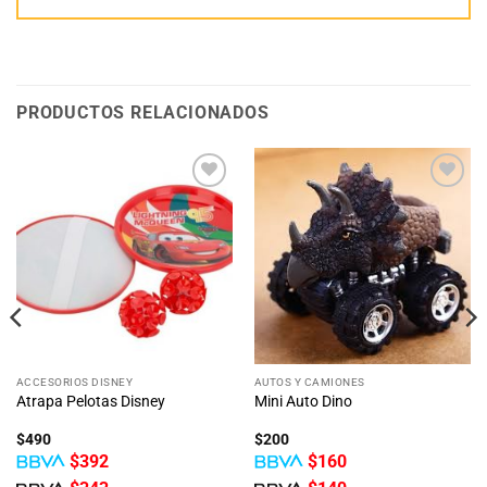
PRODUCTOS RELACIONADOS
Añadir
Añadir
a la
a la
lista
lista
de
de
deseos
deseos
ACCESORIOS DISNEY
AUTOS Y CAMIONES
Atrapa Pelotas Disney
Mini Auto Dino
$
490
$
200
$
392
$
160