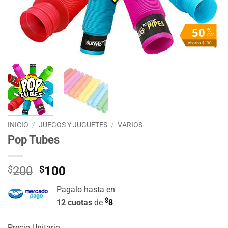
50
%
OFF
Ahorra $100
INICIO
/
JUEGOS Y JUGUETES
/
VARIOS
Pop Tubes
El
El
$
200
$
100
precio
precio
Pagalo hasta en
original
actual
$
12 cuotas
de
8
era:
es:
$200.
$100.
Precio Unitario