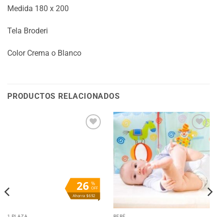
Medida 180 x 200
Tela Broderi
Color Crema o Blanco
PRODUCTOS RELACIONADOS
Añadir
Añadir
a la
a la
lista
lista
de
de
deseos
deseos
26
%
OFF
Ahorra $692
1 PLAZA
BEBÉ