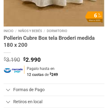
6
%
OFF
Ahorra $200
INICIO
/
NIÑOS Y BEBÉS
/
DORMITORIO
Pollerin Cubre Box tela Broderi medida
180 x 200
El
El
$
3.190
$
2.990
precio
precio
Pagalo hasta en
original
actual
$
12 cuotas
de
249
era:
es:
$3.190.
$2.990.
Formas de Pago
Retiros en local