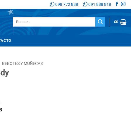
098 772 888
091 888 818
Buscar
$
0
por:
TACTO
/
BEBOTES Y MUÑECAS
ody
n
3