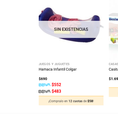
Añadir
Añadir
a la
a la
lista
lista
de
de
deseos
deseos
STENCIAS
SIN EXISTENCIAS
+
+
JUEGOS Y JUGUETES
CASAS
Hamaca Infantil Colgar
Casit
$
690
$
1.6
$
552
$
483
12 cuotas
de
$
13
!
¡Compralo en
12 cuotas
de
$
58
!