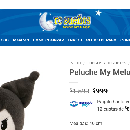
LOGO
MARCAS
CÓMO COMPRAR
ENVÍOS
MEDIOS DE PAGO
CON
INICIO
/
JUEGOS Y JUGUETES
Peluche My Mel
Añadir
a la
lista de
El
El
$
1.590
$
999
deseos
precio
precio
Pagalo hasta e
original
actual
$
12 cuotas
de
8
era:
es:
$1.590.
$999.
Medidas: 40 cm