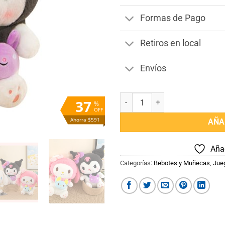
Formas de Pago
Retiros en local
Envíos
Peluche My Melody cantidad
37
%
OFF
Ahorra $591
AÑA
Añad
Categorías:
Bebotes y Muñecas
,
Jue