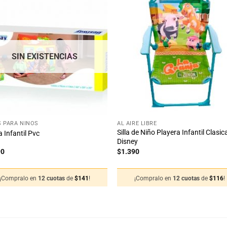
Añadir
Aña
a la
a 
lista
lis
de
d
deseos
des
SIN EXISTENCIAS
+
 PARA NIÑOS
AL AIRE LIBRE
Silla de Niño Playera Infantil Clasic
a Infantil Pvc
Disney
90
$
1.390
¡Compralo en
12 cuotas
de
$
141
!
¡Compralo en
12 cuotas
de
$
116
!