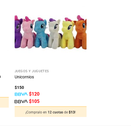
dir
Añadir
la
a la
ta
lista
e
de
eos
deseos
+
JUEGOS Y JUGUETES
a
Unicornios
$
150
$
120
$
105
¡Compralo en
12 cuotas
de
$
13
!