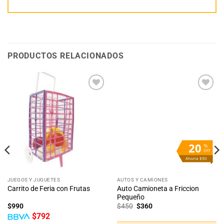
PRODUCTOS RELACIONADOS
Añadir
Añadir
a la
a la
lista
lista
de
de
deseos
deseos
20
%
OFF
Ahorra $90
JUEGOS Y JUGUETES
AUTOS Y CAMIONES
Auto Camioneta a Friccion
Carrito de Feria con Frutas
Pequeño
El
El
$
990
$
450
$
360
precio
precio
$
792
original
actual