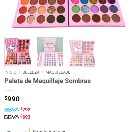
INICIO
/
BELLEZA
/
MAQUILLAJE
Paleta de Maquillaje Sombras
$
990
$
792
$
693
Pagalo hasta en