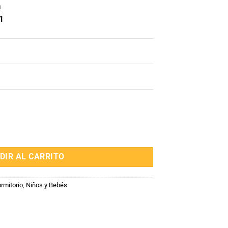
n
1
bé Celeste cantidad
DIR AL CARRITO
rmitorio
,
Niños y Bebés