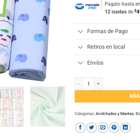
Pagalo hasta e
$
12 cuotas
de
4
Formas de Pago
Retiros en local
Envíos
Pack 4 Mantas Recibidoras de Be
AÑA
Categorías:
Acolchados y Mantas
,
Do