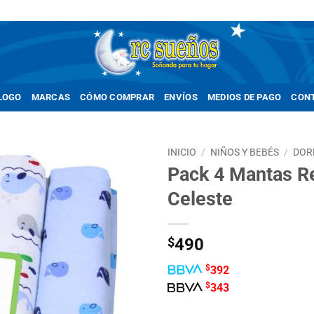
LOGO
MARCAS
CÓMO COMPRAR
ENVÍOS
MEDIOS DE PAGO
CON
INICIO
/
NIÑOS Y BEBÉS
/
DOR
Pack 4 Mantas R
Celeste
$
490
$
392
$
343