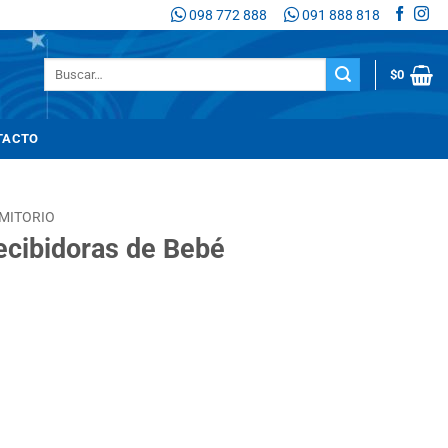
098 772 888
091 888 818
Buscar
$
0
por:
TACTO
MITORIO
ecibidoras de Bebé