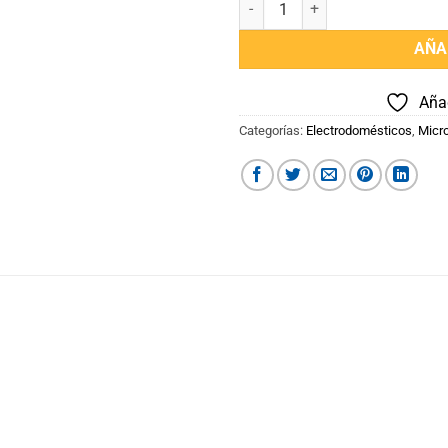
Microondas 23 Lts Digital c/Gr
AÑA
Añad
Categorías:
Electrodomésticos
,
Micr