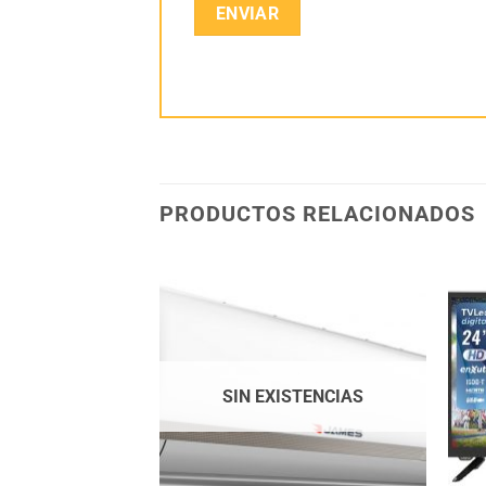
PRODUCTOS RELACIONADOS
Añadir
Añadir
a la
a la
lista
lista
de
de
deseos
deseos
SIN EXISTENCIAS