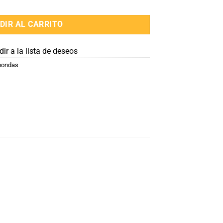
ill ENXUTA MOENX323DGB Blanco cantidad
DIR AL CARRITO
ir a la lista de deseos
oondas