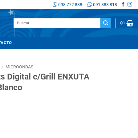
098 772 888
091 888 818
Buscar
$
0
por:
TACTO
/
MICROONDAS
s Digital c/Grill ENXUTA
lanco