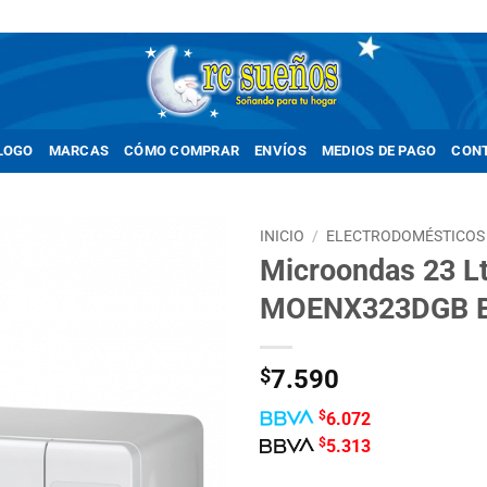
LOGO
MARCAS
CÓMO COMPRAR
ENVÍOS
MEDIOS DE PAGO
CON
INICIO
/
ELECTRODOMÉSTICOS
Microondas 23 Lt
Añadir
MOENX323DGB B
a la
lista de
deseos
$
7.590
$
6.072
$
5.313