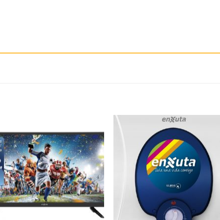
Añadir
Aña
a la
a 
lista
lis
de
d
deseos
des