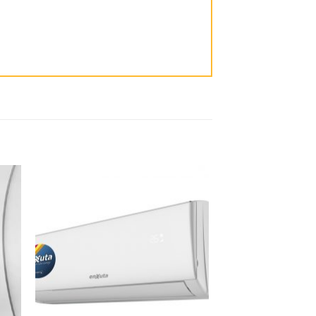
dir
Añadir
la
a la
ta
lista
e
de
eos
deseos