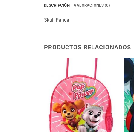
DESCRIPCIÓN
VALORACIONES (0)
Skull Panda
PRODUCTOS RELACIONADOS
Añadir
Añadir
a la
a la
lista
lista
de
de
deseos
deseos
STENCIAS
+
+