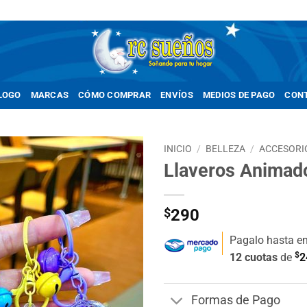
LOGO
MARCAS
CÓMO COMPRAR
ENVÍOS
MEDIOS DE PAGO
CON
INICIO
/
BELLEZA
/
ACCESORI
Llaveros Animad
Añadir
a la
lista de
$
290
deseos
Pagalo hasta e
$
12 cuotas
de
2
Formas de Pago