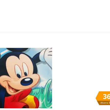
Añadir
Aña
a la
a 
lista
lis
de
d
deseos
des
3
Ahorra 
+