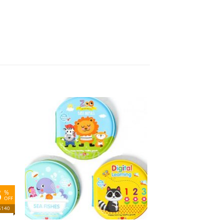
dir
Añadir
la
a la
ta
lista
e
de
eos
deseos
6
%
OFF
$140
+