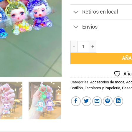
Retiros en local
Envíos
Llaveros Animados cantidad
AÑA
Añad
Categorías:
Accesorios de moda
,
Acc
Cotillón
,
Escolares y Papelería
,
Pase