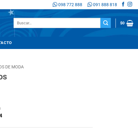
098 772 888
091 888 818
Buscar
$
0
por:
TACTO
OS DE MODA
os
n
4