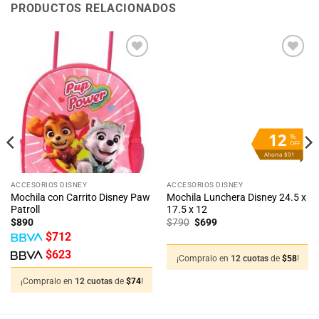
PRODUCTOS RELACIONADOS
12
%
OFF
Ahorra $91
ACCESORIOS DISNEY
ACCESORIOS DISNEY
Mochila con Carrito Disney Paw
Mochila Lunchera Disney 24.5 x
Patroll
17.5 x 12
El
El
$
890
$
790
$
699
precio
precio
$
712
original
actual
era:
es:
$
623
$790.
$699.
¡Compralo en
12 cuotas
de
$
58
!
¡Compralo en
12 cuotas
de
$
74
!