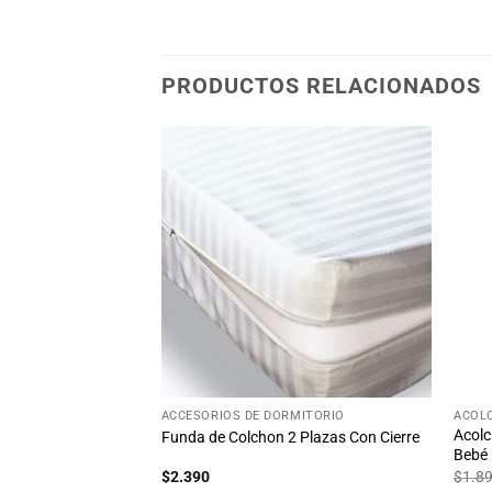
PRODUCTOS RELACIONADOS
Añadir
Añadir
a la
a la
lista
lista
de
de
deseos
deseos
STENCIAS
+
+
MITORIO
ACCESORIOS DE DORMITORIO
ACOL
Acol
lazas
Funda de Colchon 2 Plazas Con Cierre
Bebé
$
2.390
$
1.8