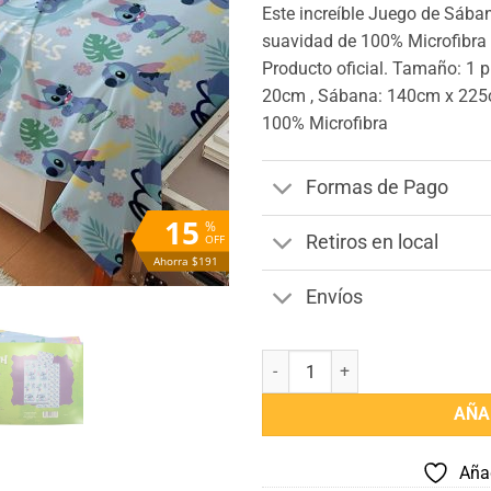
Este increíble Juego de Sában
suavidad de 100% Microfibra c
Producto oficial. Tamaño: 1 
20cm , Sábana: 140cm x 225
100% Microfibra
Formas de Pago
15
%
OFF
Retiros en local
Ahorra $191
Envíos
Juego Sábanas Infantil Stitch 1 
AÑA
Añad