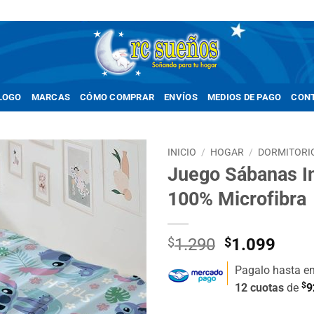
LOGO
MARCAS
CÓMO COMPRAR
ENVÍOS
MEDIOS DE PAGO
CON
INICIO
/
HOGAR
/
DORMITORI
Juego Sábanas Inf
Añadir
100% Microfibra
a la
lista de
deseos
El
El
$
1.290
$
1.099
precio
prec
Pagalo hasta e
original
actua
$
12 cuotas
de
9
era:
es:
$1.290.
$1.0