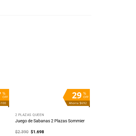
dir
Añadir
la
a la
ta
lista
e
de
eos
deseos
7
29
%
%
OFF
OFF
$100
Ahorra $692
+
2 PLAZAS QUEEN
Juego de Sabanas 2 Plazas Sommier
El
El
$
2.390
$
1.698
precio
precio