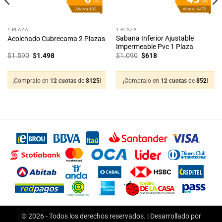
OFF
OFF
Ahorra $92
Ahorra $472
1 PLAZA
1 PLAZA
Sabana Inferior Ajustable
Acolchado Cubrecama 2 Plazas
Impermeable Pvc 1 Plaza
El
El
El
El
$
1.590
$
1.498
$
1.090
$
618
precio
precio
precio
precio
original
actual
original
actual
era:
es:
era:
es:
$1.590.
$1.498.
$1.090.
$618.
¡Compralo en
12 cuotas
de
$
125
!
¡Compralo en
12 cuotas
de
$
52
!
© 2026 - Todos los derechos reservados. | Desarrollado por