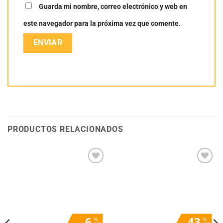
Guarda mi nombre, correo electrónico y web en
este navegador para la próxima vez que comente.
PRODUCTOS RELACIONADOS
Añadir
Añadir
a la
a la
lista
lista
de
de
deseos
deseos
6
43
%
%