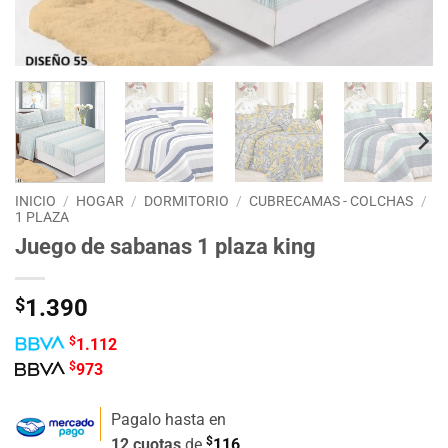
INICIO
/
HOGAR
/
DORMITORIO
/
CUBRECAMAS - COLCHAS
/
1 PLAZA
Juego de sabanas 1 plaza king
$
1.390
$
1.112
$
973
Pagalo hasta en
$
12 cuotas
de
116