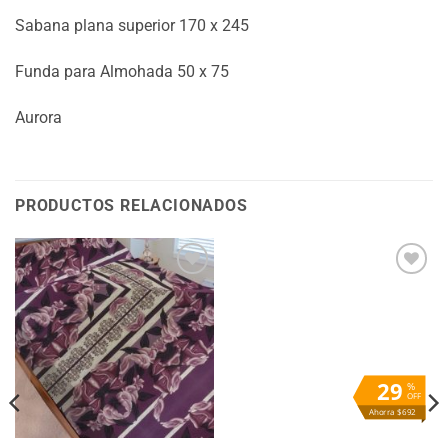
Sabana plana superior 170 x 245
Funda para Almohada 50 x 75
Aurora
PRODUCTOS RELACIONADOS
Añadir
Añadir
a la
a la
lista
lista
de
de
deseos
deseos
29
%
OFF
Ahorra $692