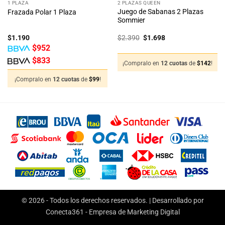
1 PLAZA
2 PLAZAS QUEEN
Juego de Sabanas 2 Plazas
Frazada Polar 1 Plaza
Sommier
El
El
$
1.190
$
2.390
$
1.698
precio
precio
$
952
original
actual
era:
es:
$
833
$2.390.
$1.698.
¡Compralo en
12 cuotas
de
$
142
!
¡Compralo en
12 cuotas
de
$
99
!
© 2026 - Todos los derechos reservados. | Desarrollado por
Conecta361 -
Empresa de Marketing Digital