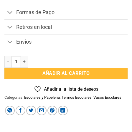
$1.590.
$1.290.
Formas de Pago
Retiros en local
Envíos
Jarra Vaso Capibara acero inoxidable Termico cantidad
AÑADIR AL CARRITO
Añadir a la lista de deseos
Categorías:
Escolares y Papelería
,
Termos Escolares
,
Vasos Escolares