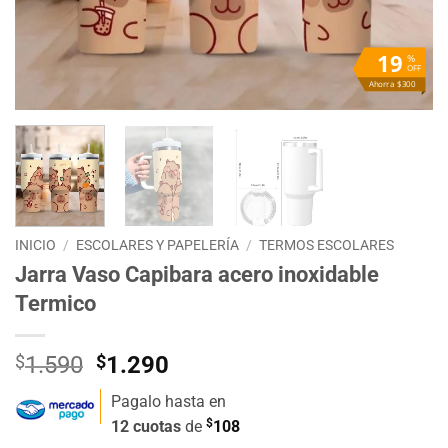
19
%
OFF
Ahorra $300
INICIO
/
ESCOLARES Y PAPELERÍA
/
TERMOS ESCOLARES
Jarra Vaso Capibara acero inoxidable
Termico
El
El
$
1.590
$
1.290
precio
precio
Pagalo hasta en
original
actual
$
12 cuotas
de
108
era:
es: