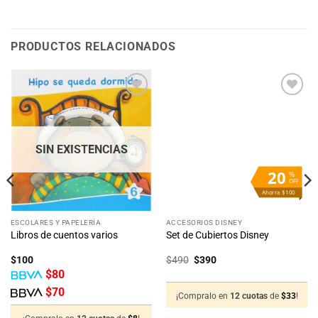
PRODUCTOS RELACIONADOS
Añadir
Añadir
a la
a la
lista
lista
de
de
deseos
deseos
SIN EXISTENCIAS
20
%
OFF
Ahorra $100
ESCOLARES Y PAPELERÍA
ACCESORIOS DISNEY
Libros de cuentos varios
Set de Cubiertos Disney
El
El
$
100
$
490
$
390
precio
precio
$
80
original
actual
era:
es:
$
70
$490.
$390.
¡Compralo en
12 cuotas
de
$
33
!