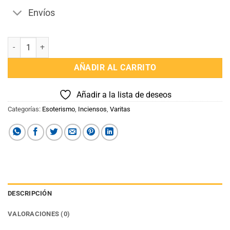
Envíos
Incienso Linea Hierbas Anis y Canela Sagrada Madre cantidad
AÑADIR AL CARRITO
Añadir a la lista de deseos
Categorías:
Esoterismo
,
Inciensos
,
Varitas
DESCRIPCIÓN
VALORACIONES (0)