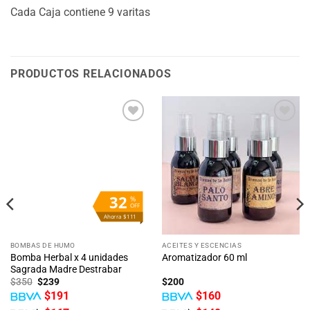
Cada Caja contiene 9 varitas
PRODUCTOS RELACIONADOS
Añadir
Añadir
a la
a la
lista
lista
de
de
deseos
deseos
32
%
OFF
Ahorra $111
BOMBAS DE HUMO
ACEITES Y ESCENCIAS
Bomba Herbal x 4 unidades
Aromatizador 60 ml
Sagrada Madre Destrabar
El
El
$
350
$
239
$
200
precio
precio
$
191
$
160
original
actual
era:
es: