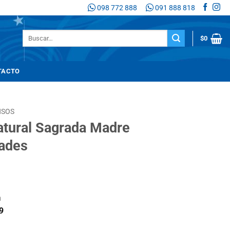
098 772 888
091 888 818
Buscar
$
0
por:
TACTO
NSOS
atural Sagrada Madre
dades
n
9