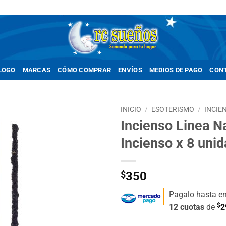
LOGO
MARCAS
CÓMO COMPRAR
ENVÍOS
MEDIOS DE PAGO
CON
INICIO
/
ESOTERISMO
/
INCIE
Incienso Linea N
Añadir
Incienso x 8 uni
a la
lista de
deseos
$
350
Pagalo hasta e
$
12 cuotas
de
2