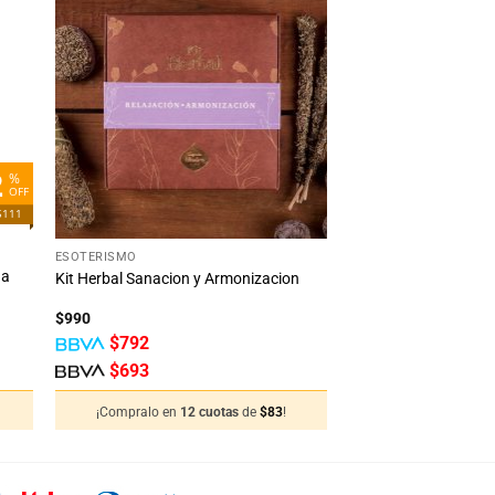
dir
Añadir
la
a la
ta
lista
e
de
eos
deseos
2
%
OFF
$111
+
ESOTERISMO
da
Kit Herbal Sanacion y Armonizacion
$
990
$
792
$
693
¡Compralo en
12 cuotas
de
$
83
!