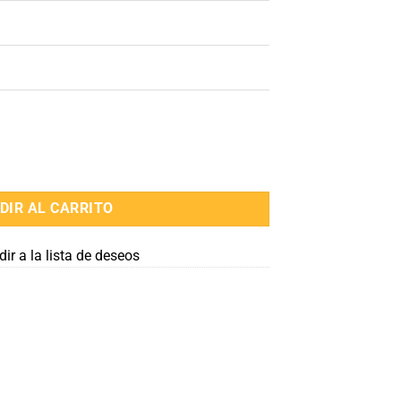
Madre Incienso x 8 unidades cantidad
DIR AL CARRITO
ir a la lista de deseos