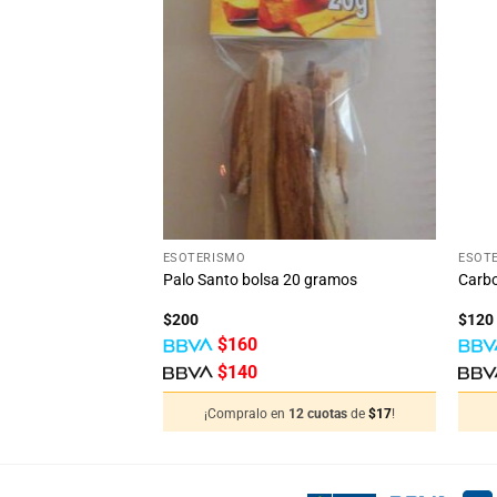
Añadir
Añadir
a la
a la
lista
lista
de
de
deseos
deseos
STENCIAS
39
%
OFF
Ahorra $190
+
+
ESOTERISMO
ESOT
l dorado
Palo Santo bolsa 20 gramos
Carb
$
200
$
120
$
160
$
140
12 cuotas
de
$
25
!
¡Compralo en
12 cuotas
de
$
17
!