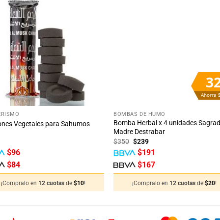
Añadir
Aña
a la
a 
lista
lis
de
d
deseos
des
3
Ahorra 
+
ERISMO
BOMBAS DE HUMO
Bomba Herbal x 4 unidades Sagra
ones Vegetales para Sahumos
Madre Destrabar
El
El
$
350
$
239
precio
precio
$
96
$
191
original
actual
era:
es:
$
84
$
167
$350.
$239.
¡Compralo en
12 cuotas
de
$
10
!
¡Compralo en
12 cuotas
de
$
20
!