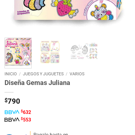
INICIO
/
JUEGOS Y JUGUETES
/
VARIOS
Diseña Gemas Juliana
$
790
$
632
$
553
Pagalo hasta en