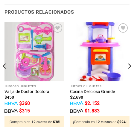
PRODUCTOS RELACIONADOS
Añadir
Añadir
a la
a la
lista
lista
de
de
deseos
deseos
JUEGOS Y JUGUETES
JUEGOS Y JUGUETES
Valija de Doctor Doctora
Cocina Deliciosa Grande
$
450
$
2.690
$
360
$
2.152
$
315
$
1.883
¡Compralo en
12 cuotas
de
$
38
!
¡Compralo en
12 cuotas
de
$
224
!