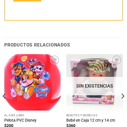
PRODUCTOS RELACIONADOS
Añadir
Añadir
a la
a la
lista
lista
de
de
deseos
deseos
SIN EXISTENCIAS
AL AIRE LIBRE
BEBOTES Y MUÑECAS
Pelota PVC Disney
Bebé en Caja 12 cm y 14 cm
$
200
$
360