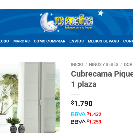
LOGO
MARCAS
CÓMO COMPRAR
ENVÍOS
MEDIOS DE PAGO
CON
INICIO
/
NIÑOS Y BEBÉS
/
DOR
Cubrecama Pique
Añadir
1 plaza
a la
lista de
deseos
$
1.790
$
1.432
$
1.253