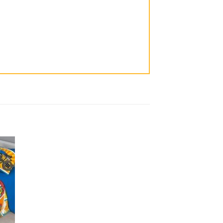
dir
Añadir
la
a la
ta
lista
e
de
eos
deseos