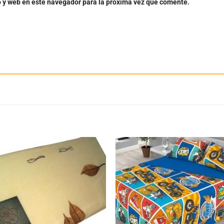
o y web en este navegador para la próxima vez que comente.
Añadir
Aña
a la
a 
lista
lis
de
d
deseos
des