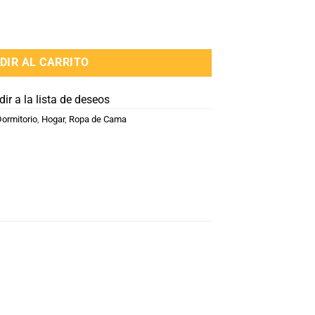
Algodon 1 plaza cantidad
DIR AL CARRITO
ir a la lista de deseos
ormitorio
,
Hogar
,
Ropa de Cama