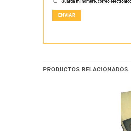
Guarda mi nombre, correo electrónic
PRODUCTOS RELACIONADOS
Añadir
Añadir
a la
a la
lista
lista
de
de
deseos
deseos