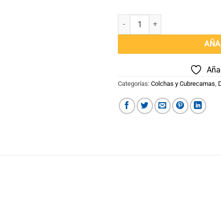
Cubrecama Piquet Dolher 100 % 
AÑA
Añad
Categorías:
Colchas y Cubrecamas
,
D