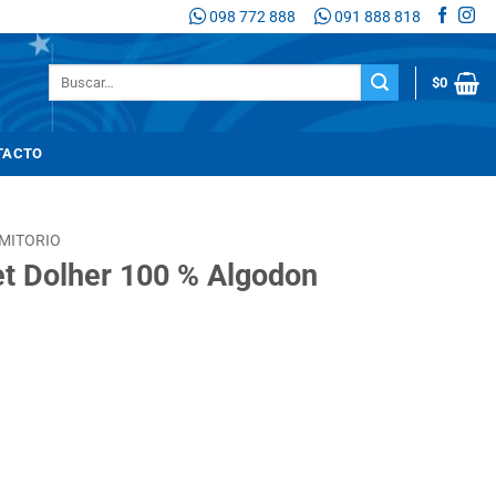
098 772 888
091 888 818
Buscar
$
0
por:
TACTO
MITORIO
t Dolher 100 % Algodon