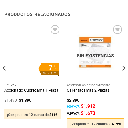
PRODUCTOS RELACIONADOS
Añadir
Añadir
a la
a la
lista
lista
de
de
deseos
deseos
SIN EXISTENCIAS
7
%
OFF
Ahorra $100
1 PLAZA
ACCESORIOS DE DORMITORIO
Acolchado Cubrecama 1 Plaza
Calientacamas 2 Plazas
El
El
$
1.490
$
1.390
$
2.390
precio
precio
$
1.912
original
actual
era:
es:
$
1.673
$1.490.
$1.390.
¡Compralo en
12 cuotas
de
$
116
!
¡Compralo en
12 cuotas
de
$
199
!