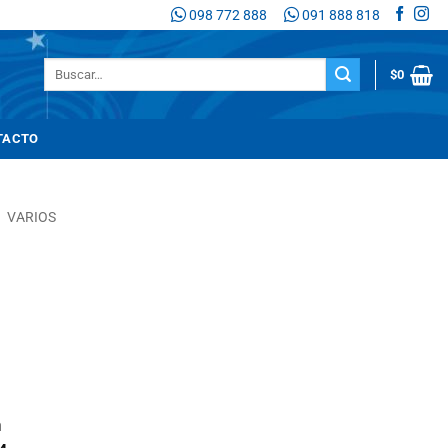
098 772 888
091 888 818
Buscar
$
0
por:
TACTO
/
VARIOS
n