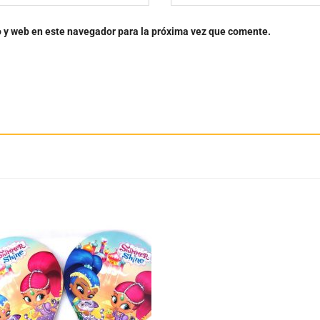
o y web en este navegador para la próxima vez que comente.
Añadir
Aña
a la
a 
lista
lis
de
d
deseos
des