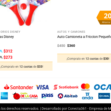
2
Ahorra
+
ORIOS DISNEY
AUTOS Y CAMIONES
as Disney
Auto Camioneta a Friccion Pequeñ
El
El
$
450
$
360
precio
precio
$
312
original
actual
era:
es:
$
273
¡Compralo en
12 cuotas
de
$
30
!
$450.
$360.
¡Compralo en
12 cuotas
de
$
33
!
 los derechos reservados. | Desarrollado por Conecta361 -
Empresa de Ma