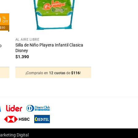
0
%
OFF
 $90
+
AL AIRE LIBRE
Silla de Niño Playera Infantil Clasica
o
Disney
$
1.390
¡Compralo en
12 cuotas
de
$
116
!
rketing Digital