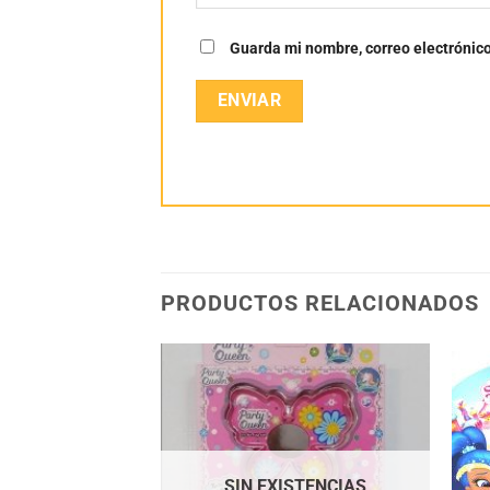
Guarda mi nombre, correo electrónic
PRODUCTOS RELACIONADOS
Añadir
Añadir
a la
a la
lista
lista
de
de
deseos
deseos
SIN EXISTENCIAS