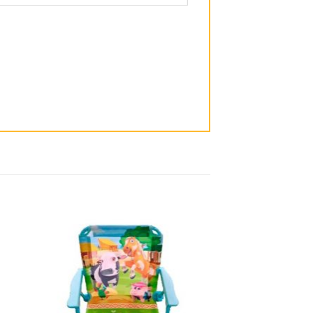
dir
Añadir
la
a la
ta
lista
e
de
eos
deseos