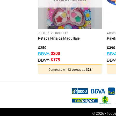
+
+
JUEGOS Y JUGUETES
ACCES
Petaca Niña de Maquillaje
Palet
$
250
$
390
$
200
$
175
12 cuotas
de
$
13
!
¡Compralo en
12 cuotas
de
$
21
!
© 2026 - Todos