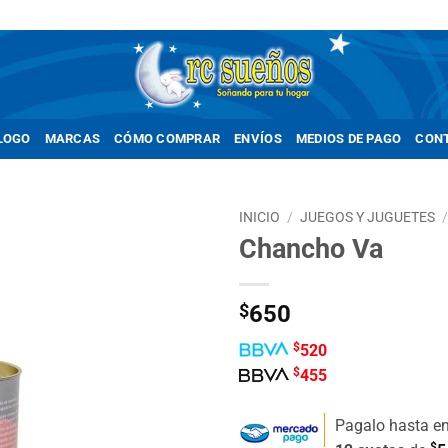
LOGO
MARCAS
CÓMO COMPRAR
ENVÍOS
MEDIOS DE PAGO
CON
INICIO
/
JUEGOS Y JUGUETES
Chancho Va
Añadir
a la
lista de
$
650
deseos
$
520
$
455
Pagalo hasta e
$